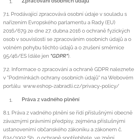
Zpracování osobních údajů
7.1. Prodávající zpracovává osobní údaje v souladu s
nařízením Evropského parlamentu a Rady (EU)
2016/679 ze dne 27. dubna 2016 o ochraně fyzických
osob v souvislosti se zpracováním osobních údajů a o
volném pohybu těchto údajů a o zrušení směrnice
95/46/ES (dále jen
"GDPR"
).
7.2. Informace o zpracování a ochraně GDPR naleznete
v "Podmínkách ochrany osobních údajů" na Webovém
portálu www.eshop-zabradli.cz/privacy-policy/
Práva z vadného plnění
8.1. Práva z vadného plnění se řídí příslušnými obecně
závaznými právními předpisy, zejména příslušnými
ustanoveními občanského zákoníku a zákonem č.
634/1992 Sb., o ochraně spotřebitele, ve znění