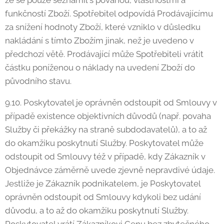
že se pouze seznámil s povahou, vlastnostmi a
funkčností Zboží. Spotřebitel odpovídá Prodávajícímu
za snížení hodnoty Zboží, které vzniklo v důsledku
nakládání s tímto Zbožím jinak, než je uvedeno v
předchozí větě. Prodávající může Spotřebiteli vrátit
částku poníženou o náklady na uvedení Zboží do
původního stavu.
9.10. Poskytovatel je oprávněn odstoupit od Smlouvy v
případě existence objektivních důvodů (např. povaha
Služby či překážky na straně subdodavatelů), a to až
do okamžiku poskytnutí Služby. Poskytovatel může
odstoupit od Smlouvy též v případě, kdy Zákazník v
Objednávce záměrně uvede zjevně nepravdivé údaje.
Jestliže je Zákazník podnikatelem, je Poskytovatel
oprávněn odstoupit od Smlouvy kdykoli bez udání
důvodu, a to až do okamžiku poskytnutí Služby.