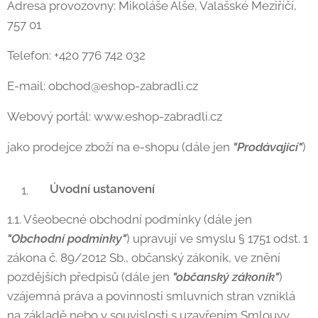
Adresa provozovny: Mikoláše Alše, Valašské Meziříčí,
757 01
Telefon: +420 776 742 032
E-mail: obchod@eshop-zabradli.cz
Webový portál: www.eshop-zabradli.cz
jako prodejce zboží na e-shopu (dále jen
"Prodávající"
)
Úvodní ustanovení
1.1. Všeobecné obchodní podmínky (dále jen
"
Obchodní podmínky"
) upravují ve smyslu § 1751 odst. 1
zákona č. 89/2012 Sb., občanský zákoník, ve znění
pozdějších předpisů (dále jen
"
občanský zákoník"
)
vzájemná práva a povinnosti smluvních stran vzniklá
na základě nebo v souvislosti s uzavřením Smlouvy