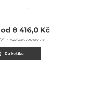
 od
8 416,0
Kč
DPH
nezahrnuje cenu dopravy
Do košíku