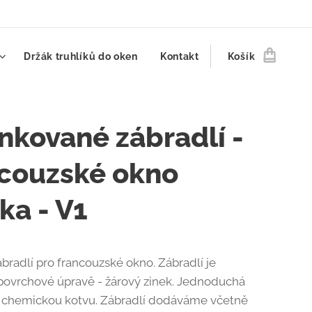
Držák truhlíků do oken
Kontakt
Košík
nkované zábradlí -
ncouzské okno
ka - V1
bradlí pro francouzské okno. Zábradlí je
povrchové úpravě - žárový zinek. Jednoduchá
 chemickou kotvu. Zábradlí dodáváme včetně