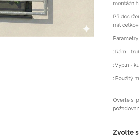
montážníh
Při dodrž
mít celkov
Parametry
: Rám - t
: Výplň - 
: Použitý m
Ověřte si 
požadova
Zvolte s