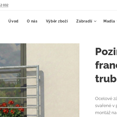
42 032
Úvod
O nás
Výběr zboží
Zábradlí
Madla
Pozi
fra
trub
Ocelové zá
svařené v 
montáž na