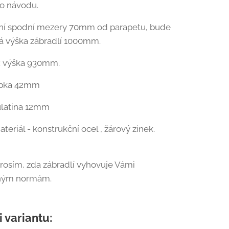
o návodu.
ení spodní mezery 70mm od parapetu, bude
á výška zábradlí 1000mm.
: výška 930mm.
rubka 42mm
kulatina 12mm
ateriál - konstrukční ocel , žárový zinek.
prosím, zda zábradlí vyhovuje Vámi
ným normám.
i variantu: