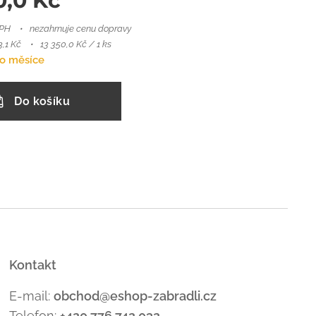
0,0
Kč
DPH
nezahrnuje cenu dopravy
,1 Kč
13 350,0 Kč / 1 ks
o měsíce
Do košíku
Kontakt
E-mail:
obchod@eshop-zabradli.cz
Telefon:
+420 776 742 032