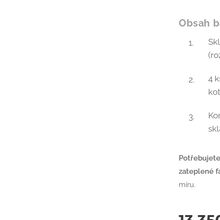
Obsah b
Sk
(r
4 k
kot
Ko
skl
Potřebujete
zateplené f
míru.