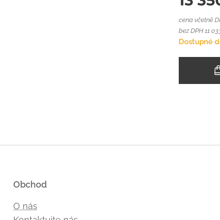
13 35
cena včetně 
bez DPH 11 033
Dostupné d
Obchod
O nás
Kontaktujte nás