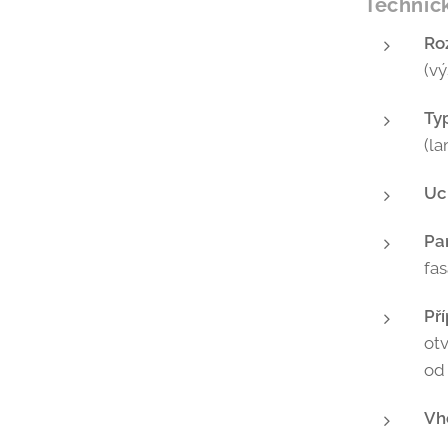
Technick
Ro
(vý
Typ
(l
Uc
Pa
fa
Pří
ot
od 
Vh