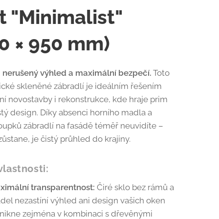
t "Minimalist"
0 × 950 mm)
i nerušený výhled a maximální bezpečí.
Toto
ické skleněné zábradlí je ideálním řešením
í novostavby i rekonstrukce, kde hraje prim
istý design. Díky absenci horního madla a
loupků zábradlí na fasádě téměř neuvidíte –
zůstane, je čistý průhled do krajiny.
vlastnosti:
ximální transparentnost:
Čiré sklo bez rámů a
del nezastíní výhled ani design vašich oken
ynikne zejména v kombinaci s dřevěnými