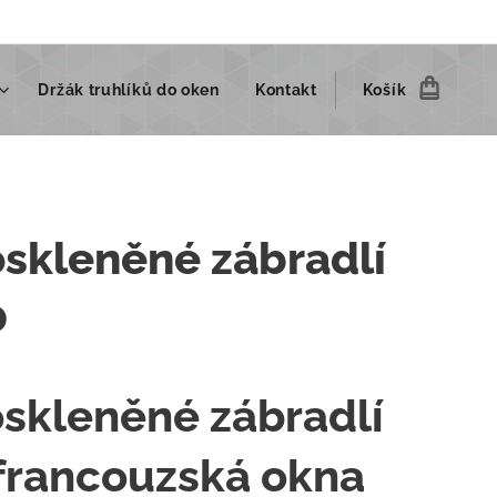
Držák truhlíků do oken
Kontakt
Košík
skleněné zábradlí
0
skleněné zábradlí
francouzská okna