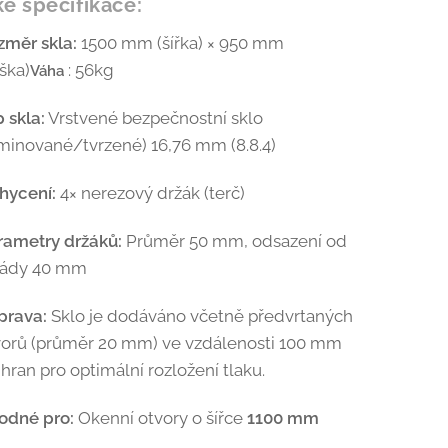
é specifikace:
změr skla:
1500 mm (šířka) × 950 mm
ška)
: 56kg
Váha
 skla:
Vrstvené bezpečnostní sklo
aminované/tvrzené) 16,76 mm (8.8.4)
hycení:
4× nerezový držák (terč)
rametry držáků:
Průměr 50 mm, odsazení od
sády 40 mm
prava:
Sklo je dodáváno včetně předvrtaných
vorů (průměr 20 mm) ve vzdálenosti 100 mm
hran pro optimální rozložení tlaku.
odné pro:
Okenní otvory o šířce
1100 mm