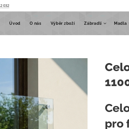
42 032
Úvod
O nás
Výběr zboží
Zábradlí
Madla
Celo
110
Celo
pro 