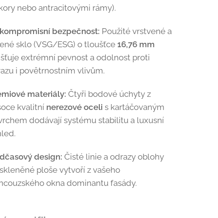
kory nebo antracitovými rámy).
kompromisní bezpečnost:
Použité vrstvené a
lené sklo (VSG/ESG) o tloušťce
16,76 mm
išťuje extrémní pevnost a odolnost proti
azu i povětrnostním vlivům.
émiové materiály:
Čtyři bodové úchyty z
oce kvalitní
nerezové oceli
s kartáčovaným
vrchem dodávají systému stabilitu a luxusní
led.
dčasový design:
Čisté linie a odrazy oblohy
skleněné ploše vytvoří z vašeho
ancouzského okna dominantu fasády.