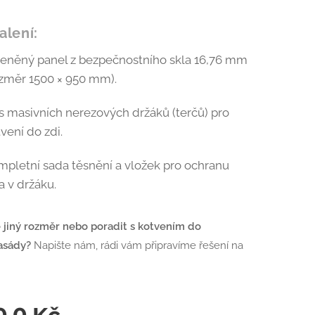
alení:
leněný panel z bezpečnostního skla 16,76 mm
ozměr 1500 × 950 mm).
s masivních nerezových držáků (terčů) pro
vení do zdi.
mpletní sada těsnění a vložek pro ochranu
a v držáku.
 jiný rozměr nebo poradit s kotvením do
asády?
Napište nám, rádi vám připravíme řešení na