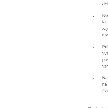
de
Ne
ka
zaj
nár
Pr
vys
po
vzh
Na
na 
fr