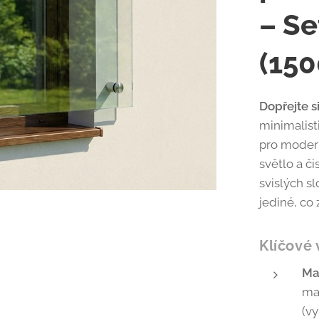
– Se
(150
Dopřejte s
minimalist
pro modern
světlo a č
svislých s
jediné, co 
Klíčové 
Ma
ma
(v