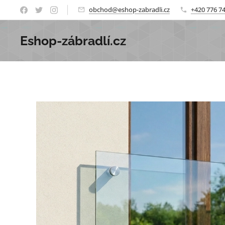
obchod@eshop-zabradli.cz
+420 776 7
Eshop-zábradlí.cz